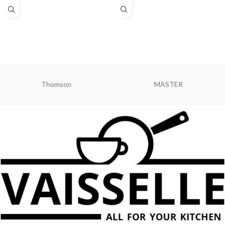
Тип: набор чашек с блюдцами
Thomson
MASTER