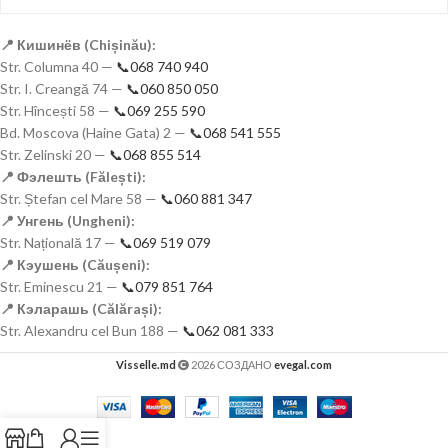
📍 Кишинёв (Chișinău):
Str. Columna 40 —
📞068 740 940
Str. I. Creangă 74 —
📞060 850 050
Str. Hîncești 58 —
📞069 255 590
Bd. Moscova (Haine Gata) 2 —
📞068 541 555
Str. Zelinski 20 —
📞068 855 514
📍 Фэлешть (Fălești):
Str. Ștefan cel Mare 58 —
📞060 881 347
📍 Унгень (Ungheni):
Str. Națională 17 —
📞069 519 079
📍 Кэушень (Căușeni):
Str. Eminescu 21 —
📞079 851 764
📍 Кэларашь (Călărași):
Str. Alexandru cel Bun 188 —
📞062 081 333
Visselle.md
2026 СОЗДАНО
evegal.com