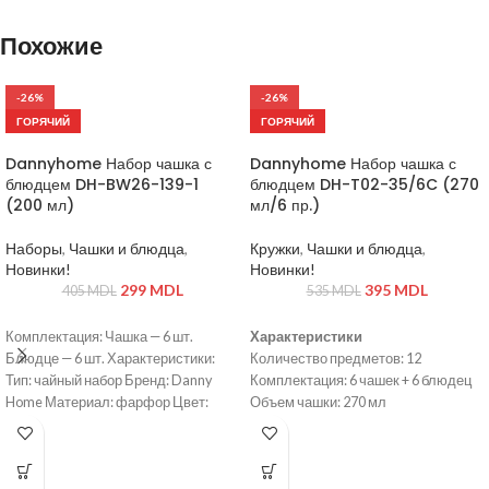
Похожие
-26%
-26%
ГОРЯЧИЙ
ГОРЯЧИЙ
Dannyhome Набор чашка с
Dannyhome Набор чашка с
блюдцем DH-BW26-139-1
блюдцем DH-T02-35/6C (270
(200 мл)
мл/6 пр.)
Наборы
,
Чашки и блюдца
,
Кружки
,
Чашки и блюдца
,
Новинки!
Новинки!
299
MDL
395
MDL
405
MDL
535
MDL
Комплектация: Чашка — 6 шт.
Характеристики
Блюдце — 6 шт. Характеристики:
Количество предметов: 12
Тип: чайный набор Бренд: Danny
Комплектация: 6 чашек + 6 блюдец
Home Материал: фарфор Цвет:
Объем чашки: 270 мл
белый Количество предметов: 12
Материал: керамика
Объём чашки: 200 мл Количество
Цвет: белый с декоративным
персон: 6
узором