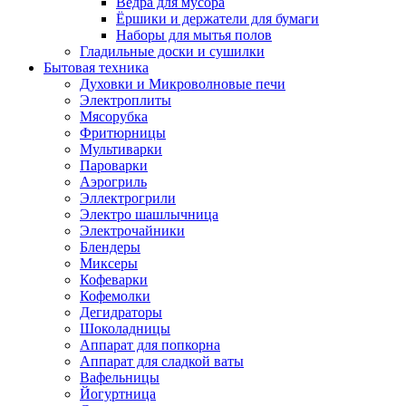
Вёдра для мусора
Ёршики и держатели для бумаги
Наборы для мытья полов
Гладильные доски и сушилки
Бытовая техника
Духовки и Микроволновые печи
Электроплиты
Мясорубка
Фритюрницы
Мультиварки
Пароварки
Аэрогриль
Эллектрогрили
Электро шашлычница
Электрочайники
Блендеры
Миксеры
Кофеварки
Кофемолки
Дегидраторы
Шоколадницы
Аппарат для попкорна
Аппарат для сладкой ваты
Вафельницы
Йогуртница