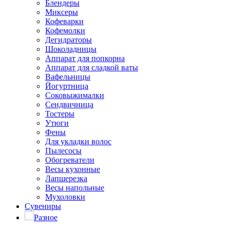
Блендеры
Миксеры
Кофеварки
Кофемолки
Дегидраторы
Шоколадницы
Аппарат для попкорна
Аппарат для сладкой ваты
Вафельницы
Йогуртница
Соковыжималки
Сендвичница
Тостеры
Утюги
Фены
Для укладки волос
Пылесосы
Обогреватели
Весы кухонные
Лапшерезка
Весы напольные
Мухоловки
Сувениры
Разное