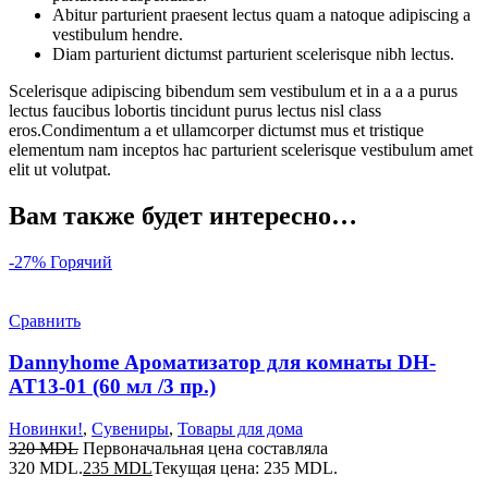
Abitur parturient praesent lectus quam a natoque adipiscing a
vestibulum hendre.
Diam parturient dictumst parturient scelerisque nibh lectus.
Scelerisque adipiscing bibendum sem vestibulum et in a a a purus
lectus faucibus lobortis tincidunt purus lectus nisl class
eros.Condimentum a et ullamcorper dictumst mus et tristique
elementum nam inceptos hac parturient scelerisque vestibulum amet
elit ut volutpat.
Вам также будет интересно…
-27%
Горячий
Сравнить
Dannyhome Ароматизатор для комнаты DH-
AT13-01 (60 мл /3 пр.)
Новинки!
,
Сувениры
,
Товары для дома
320
MDL
Первоначальная цена составляла
320 MDL.
235
MDL
Текущая цена: 235 MDL.