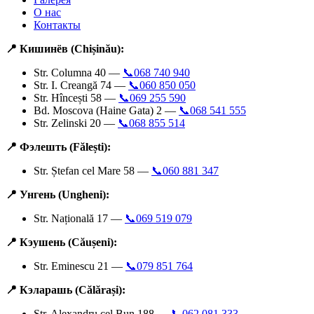
О нас
Контакты
📍 Кишинёв (Chișinău):
Str. Columna 40 —
📞068 740 940
Str. I. Creangă 74 —
📞060 850 050
Str. Hîncești 58 —
📞069 255 590
Bd. Moscova (Haine Gata) 2 —
📞068 541 555
Str. Zelinski 20 —
📞068 855 514
📍 Фэлешть (Fălești):
Str. Ștefan cel Mare 58 —
📞060 881 347
📍 Унгень (Ungheni):
Str. Națională 17 —
📞069 519 079
📍 Кэушень (Căușeni):
Str. Eminescu 21 —
📞079 851 764
📍 Кэларашь (Călărași):
Str. Alexandru cel Bun 188 —
📞062 081 333