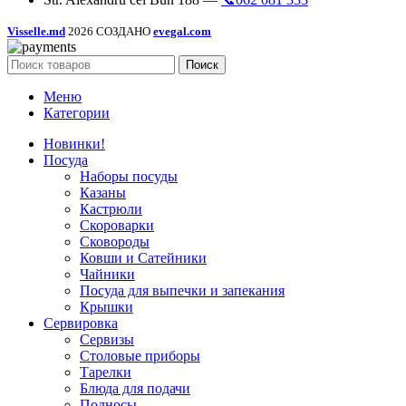
Visselle.md
2026 СОЗДАНО
evegal.com
Поиск
Меню
Категории
Новинки!
Посуда
Наборы посуды
Казаны
Кастрюли
Скороварки
Сковороды
Ковши и Сатейники
Чайники
Посуда для выпечки и запекания
Крышки
Сервировка
Сервизы
Столовые приборы
Тарелки
Блюда для подачи
Подносы