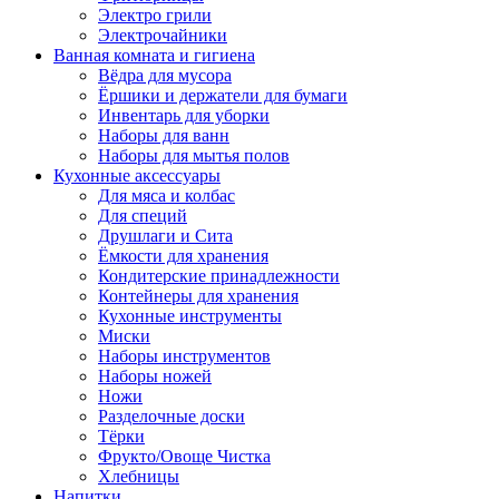
Электро грили
Электрочайники
Ванная комната и гигиена
Вёдра для мусора
Ёршики и держатели для бумаги
Инвентарь для уборки
Наборы для ванн
Наборы для мытья полов
Кухонные аксессуары
Для мяса и колбас
Для специй
Друшлаги и Сита
Ёмкости для хранения
Кондитерские принадлежности
Контейнеры для хранения
Кухонные инструменты
Миски
Наборы инструментов
Наборы ножей
Ножи
Разделочные доски
Тёрки
Фрукто/Овоще Чистка
Хлебницы
Напитки