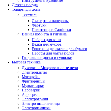
Инструменты кухонные
Детская посуда
Товары для дома
Текстиль
Скатерти и напероны
Фартуки
Полотенца и Салфетки
Ванная комната и гигиена
Наборы для ванн
Вёдра для мусора
Ёршики и держатели для бумаги
Наборы для мытья полов
Гладильные доски и сушилки
Бытовая техника
Духовки и Микроволновые печи
Электроплиты
Мясорубка
Фритюрницы
Мультиварки
Пароварки
Аэрогриль
Эллектрогрили
Электро шашлычница
Электрочайники