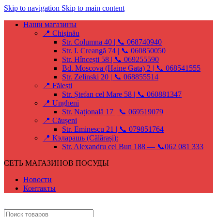
Skip to navigation
Skip to main content
Наши магазины
📍 Chișinău
Str. Columna 40 | 📞 068740940
Str. I. Creangă 74 | 📞 060850050
Str. Hîncești 58 | 📞 069255590
Bd. Moscova (Haine Gata) 2 | 📞 068541555
Str. Zelinski 20 | 📞 068855514
📍 Fălești
Str. Ștefan cel Mare 58 | 📞 060881347
📍 Ungheni
Str. Națională 17 | 📞 069519079
📍 Căușeni
Str. Eminescu 21 | 📞 079851764
📍 Кэларашь (Călărași):
Str. Alexandru cel Bun 188 — 📞062 081 333
СЕТЬ МАГАЗИНОВ ПОСУДЫ
Новости
Контакты