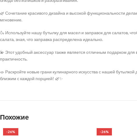
блюда без излишков и разбрызгивания.
🌿 Сочетание красивого дизайна и высокой функциональности делае
мгновение.
🍶 Используйте нашу бутылку для масел и заправок для салатов, чт
салата, зная, что заправка распределена идеально.
💫 Этот удобный аксессуар также является отличным подарком для в
практичность.
🥗 Раскройте новые грани кулинарного искусства с нашей бутылкой 
близким с каждой порцией! 🌿✨
Похожие
-26%
-26%