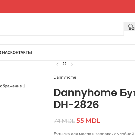
ВО
О НАС
КОНТАКТЫ
Dannyhome
ие
Dannyhome Бут
DH-2826
55
MDL
74
MDL
Бутылка для масла и заправок с удобной