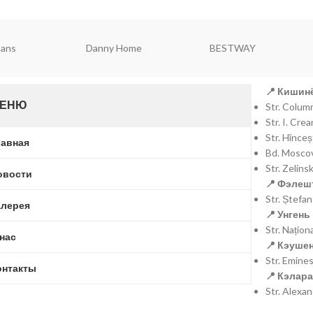
ell
Falez
Brart
📍 Кишинё
ЕНЮ
Str. Colu
Str. I. Cr
Str. Hînce
лавная
Bd. Moscov
Str. Zelins
овости
📍 Фэлешт
Str. Ștefa
алерея
📍 Унгень 
Str. Națio
 нас
📍 Кэушен
Str. Emine
онтакты
📍 Кэлара
Str. Alexa