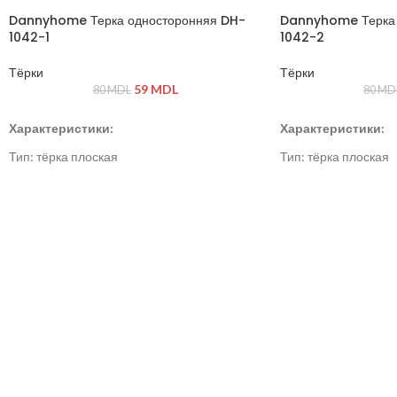
Dannyhome Терка односторонняя DH-
Dannyhome Терка 
1042-1
1042-2
Тёрки
Тёрки
59
MDL
80
MDL
80
MD
Характеристики:
Характеристики:
Тип: тёрка плоская
Тип: тёрка плоская
Материал: нержавеющая сталь, пластик
Материал: нержавею
Цвет: серый / стальной
Цвет: серый / сталь