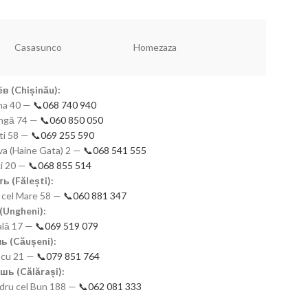
Dannyhome
Vaisselle
Simax
в (Chișinău):
mna 40 —
📞068 740 940
eangă 74 —
📞060 850 050
ști 58 —
📞069 255 590
a (Haine Gata) 2 —
📞068 541 555
ki 20 —
📞068 855 514
ь (Fălești):
n cel Mare 58 —
📞060 881 347
(Ungheni):
nală 17 —
📞069 519 079
ь (Căușeni):
scu 21 —
📞079 851 764
шь (Călărași):
ndru cel Bun 188 —
📞062 081 333