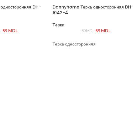
односторонняя DH-
Dannyhome Терка односторонняя DH-
1042-4
Тёрки
59
MDL
59
MDL
L
80
MDL
Терка односторонняя
щая сталь, пластик
ной