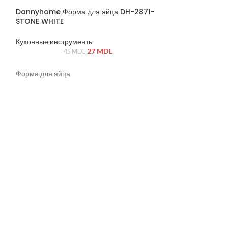
ГОРЯЧИЙ
Dannyhome Форма для яйца DH-2871-
STONE WHITE
Кухонные инструменты
27
MDL
45
MDL
Форма для яйца
Dannyhome Ча
04/6C (12 пр ке
Новинки!
320
Чашки набор