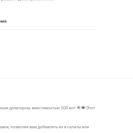
ния
чным дозатором, вместимостью 500 мл! 🌟🍽️ Этот
вок, позволяя вам добавлять их в салаты или