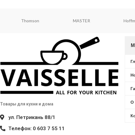
Redmond
ViaPot
Rond
М
Г
Н
Г
О
Товары для кухни и дома
К
ул. Петрикань 88/1
Телефон: 0 603 7 55 11