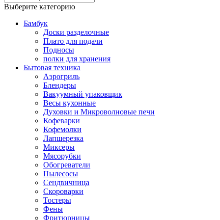
Выберите категорию
Бамбук
Доски разделочные
Плато для подачи
Подносы
полки для хранения
Бытовая техника
Аэрогриль
Блендеры
Вакуумный упаковщик
Весы кухонные
Духовки и Микроволновые печи
Кофеварки
Кофемолки
Лапшерезка
Миксеры
Мясорубки
Обогреватели
Пылесосы
Сендвичница
Скороварки
Тостеры
Фены
Фритюрницы