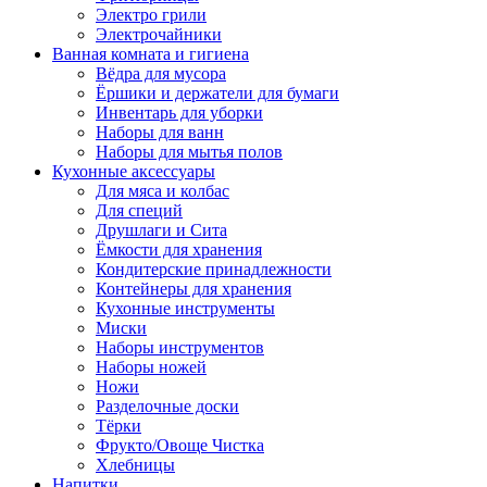
Электро грили
Электрочайники
Ванная комната и гигиена
Вёдра для мусора
Ёршики и держатели для бумаги
Инвентарь для уборки
Наборы для ванн
Наборы для мытья полов
Кухонные аксессуары
Для мяса и колбас
Для специй
Друшлаги и Сита
Ёмкости для хранения
Кондитерские принадлежности
Контейнеры для хранения
Кухонные инструменты
Миски
Наборы инструментов
Наборы ножей
Ножи
Разделочные доски
Тёрки
Фрукто/Овоще Чистка
Хлебницы
Напитки