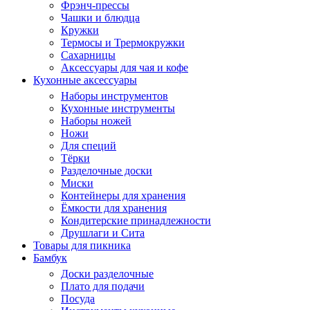
Фрэнч-прессы
Чашки и блюдца
Кружки
Термосы и Трермокружки
Сахарницы
Аксессуары для чая и кофе
Кухонные аксессуары
Наборы инструментов
Кухонные инструменты
Наборы ножей
Ножи
Для специй
Тёрки
Разделочные доски
Миски
Контейнеры для хранения
Ёмкости для хранения
Кондитерские принадлежности
Друшлаги и Сита
Товары для пикника
Бамбук
Доски разделочные
Плато для подачи
Посуда