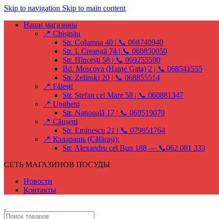
Skip to navigation
Skip to main content
Наши магазины
📍 Chișinău
Str. Columna 40 | 📞 068740940
Str. I. Creangă 74 | 📞 060850050
Str. Hîncești 58 | 📞 069255590
Bd. Moscova (Haine Gata) 2 | 📞 068541555
Str. Zelinski 20 | 📞 068855514
📍 Fălești
Str. Ștefan cel Mare 58 | 📞 060881347
📍 Ungheni
Str. Națională 17 | 📞 069519079
📍 Căușeni
Str. Eminescu 21 | 📞 079851764
📍 Кэларашь (Călărași):
Str. Alexandru cel Bun 188 — 📞062 081 333
СЕТЬ МАГАЗИНОВ ПОСУДЫ
Новости
Контакты