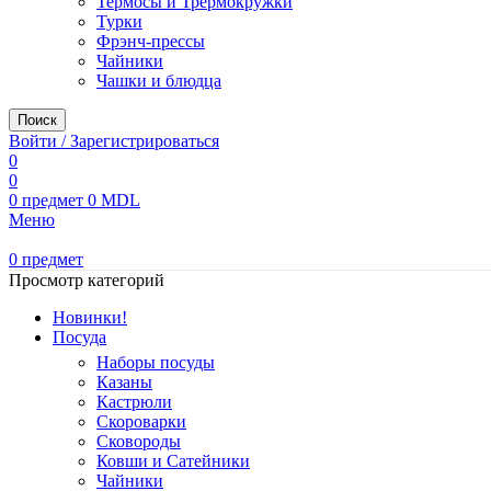
Термосы и Трермокружки
Турки
Фрэнч-прессы
Чайники
Чашки и блюдца
Поиск
Войти / Зарегистрироваться
0
0
0
предмет
0
MDL
Меню
0
предмет
Просмотр категорий
Новинки!
Посуда
Наборы посуды
Казаны
Кастрюли
Скороварки
Сковороды
Ковши и Сатейники
Чайники