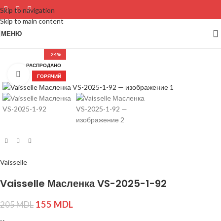
Skip to navigation
Skip to main content
МЕНЮ
-24%
РАСПРОДАНО
Нажмите, чтобы увеличить изображение
ГОРЯЧИЙ
Vaisselle
Vaisselle Масленка VS-2025-1-92
155
MDL
205
MDL