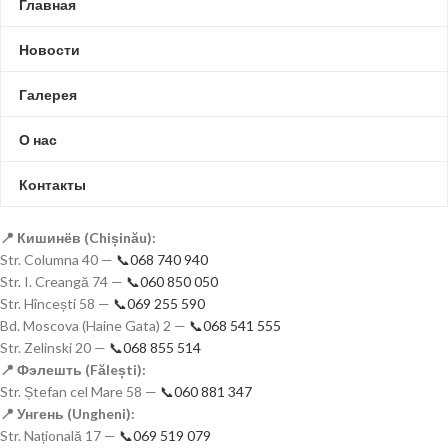
Главная
Новости
Галерея
О нас
Контакты
📍 Кишинёв (Chișinău):
Str. Columna 40 —
📞068 740 940
Str. I. Creangă 74 —
📞060 850 050
Str. Hîncești 58 —
📞069 255 590
Bd. Moscova (Haine Gata) 2 —
📞068 541 555
Str. Zelinski 20 —
📞068 855 514
📍 Фэлешть (Fălești):
Str. Ștefan cel Mare 58 —
📞060 881 347
📍 Унгень (Ungheni):
Str. Națională 17 —
📞069 519 079