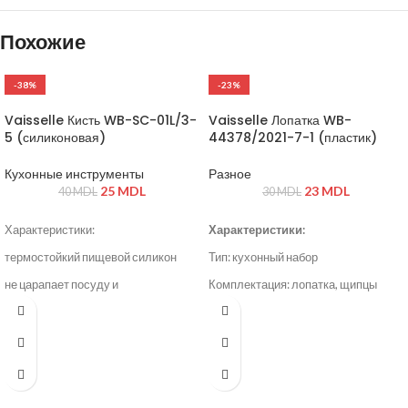
Похожие
-38%
-23%
Vaisselle Кисть WB-SC-01L/3-
Vaisselle Лопатка WB-
5 (силиконовая)
44378/2021-7-1 (пластик)
Кухонные инструменты
Разное
25
MDL
23
MDL
40
MDL
30
MDL
Характеристики:
Характеристики:
термостойкий пищевой силикон
Тип: кухонный набор
не царапает посуду и
Комплектация: лопатка, щипцы
антипригарные покрытия
Материал: пластик
удобная длинная ручка с
Цвет: чёрный
отверстием для подвешивания
легко моется, подходит для
посудомоечной машины