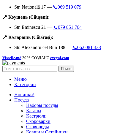
Str. Națională 17 —
📞069 519 079
📍 Кэушень (Căușeni):
Str. Eminescu 21 —
📞079 851 764
📍 Кэларашь (Călărași):
Str. Alexandru cel Bun 188 —
📞062 081 333
Visselle.md
2026 СОЗДАНО
evegal.com
Поиск
Меню
Категории
Новинки!
Посуда
Наборы посуды
Казаны
Кастрюли
Скороварки
Сковороды
Ковши и Сатейники