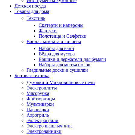
Инструменты кухонные
Детская посуда
Товары для дома
Текстиль
Скатерти и напероны
Фартуки
Полотенца и Салфетки
Ванная комната и гигиена
Наборы для ванн
Вёдра для мусора
Ёршики и держатели для бумаги
Наборы для мытья полов
Гладильные доски и сушилки
Бытовая техника
Духовки и Микроволновые печи
Электроплиты
Мясорубка
Фритюрницы
Мультиварки
Пароварки
Аэрогриль
Эллектрогрили
Электро шашлычница
Электрочайники