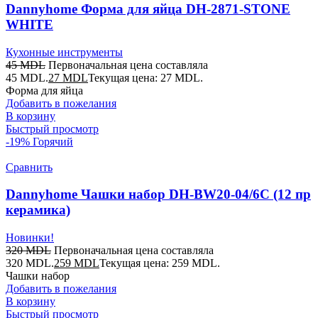
Dannyhome Форма для яйца DH-2871-STONE
WHITE
Кухонные инструменты
45
MDL
Первоначальная цена составляла
45 MDL.
27
MDL
Текущая цена: 27 MDL.
Форма для яйца
Добавить в пожелания
В корзину
Быстрый просмотр
-19%
Горячий
Сравнить
Dannyhome Чашки набор DH-BW20-04/6C (12 пр
керамика)
Новинки!
320
MDL
Первоначальная цена составляла
320 MDL.
259
MDL
Текущая цена: 259 MDL.
Чашки набор
Добавить в пожелания
В корзину
Быстрый просмотр