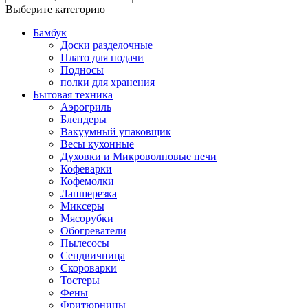
Выберите категорию
Бамбук
Доски разделочные
Плато для подачи
Подносы
полки для хранения
Бытовая техника
Аэрогриль
Блендеры
Вакуумный упаковщик
Весы кухонные
Духовки и Микроволновые печи
Кофеварки
Кофемолки
Лапшерезка
Миксеры
Мясорубки
Обогреватели
Пылесосы
Сендвичница
Скороварки
Тостеры
Фены
Фритюрницы