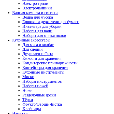
Электро грили
Электрочайники
Ванная комната и гигиена
Вёдра для мусора
Ёршики и держатели для бумаги
Инвентарь для уборки
Наборы для ванн
Наборы для мытья полов
Кухонные аксессуары
Для мяса и колбас
Для специй
Друшлаги и Сита
Ёмкости для хранения
Кондитерские принадлежности
Контейнеры для хранения
Кухонные инструменты
Миски
Наборы инструментов
Наборы ножей
Ножи
Разделочные доски
Тёрки
Фрукто/Овоще Чистка
Хлебницы
Напитки