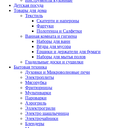
Инструменты кухонные
Детская посуда
Товары для дома
Текстиль
Скатерти и напероны
Фартуки
Полотенца и Салфетки
Ванная комната и гигиена
Наборы для ванн
Вёдра для мусора
Ёршики и держатели для бумаги
Наборы для мытья полов
Гладильные доски и сушилки
Бытовая техника
Духовки и Микроволновые печи
Электроплиты
Мясорубка
Фритюрницы
Мультиварки
Пароварки
Аэрогриль
Эллектрогрили
Электро шашлычница
Электрочайники
Блендеры