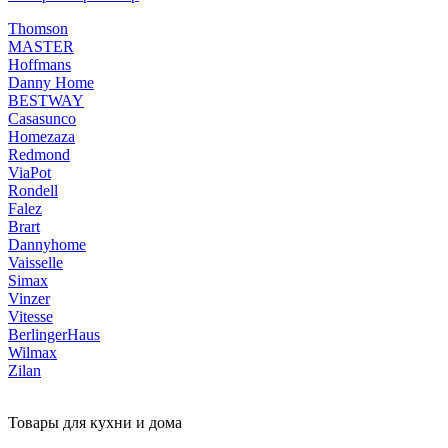
Thomson
MASTER
Hoffmans
Danny Home
BESTWAY
Casasunco
Homezaza
Redmond
ViaPot
Rondell
Falez
Brart
Dannyhome
Vaisselle
Simax
Vinzer
Vitesse
BerlingerHaus
Wilmax
Zilan
Товары для кухни и дома