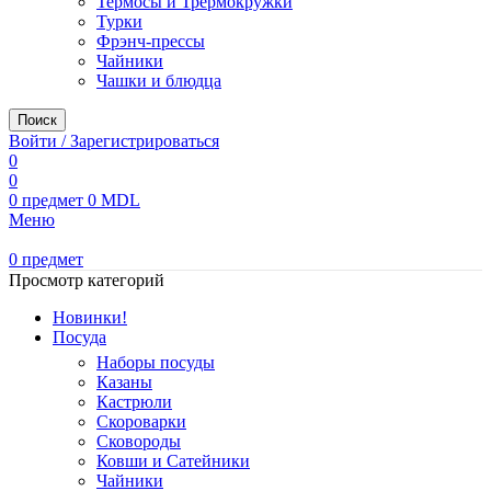
Термосы и Трермокружки
Турки
Фрэнч-прессы
Чайники
Чашки и блюдца
Поиск
Войти / Зарегистрироваться
0
0
0
предмет
0
MDL
Меню
0
предмет
Просмотр категорий
Новинки!
Посуда
Наборы посуды
Казаны
Кастрюли
Скороварки
Сковороды
Ковши и Сатейники
Чайники