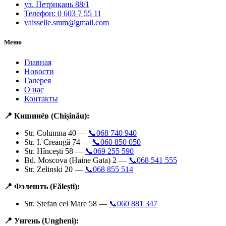
ул. Петрикань 88/1
Телефон: 0 603 7 55 11
vaisselle.smm@gmail.com
Меню
Главная
Новости
Галерея
О нас
Контакты
📍 Кишинёв (Chișinău):
Str. Columna 40 —
📞068 740 940
Str. I. Creangă 74 —
📞060 850 050
Str. Hîncești 58 —
📞069 255 590
Bd. Moscova (Haine Gata) 2 —
📞068 541 555
Str. Zelinski 20 —
📞068 855 514
📍 Фэлешть (Fălești):
Str. Ștefan cel Mare 58 —
📞060 881 347
📍 Унгень (Ungheni):