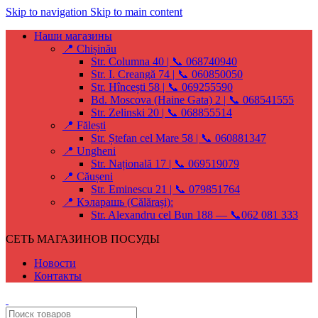
Skip to navigation
Skip to main content
Наши магазины
📍 Chișinău
Str. Columna 40 | 📞 068740940
Str. I. Creangă 74 | 📞 060850050
Str. Hîncești 58 | 📞 069255590
Bd. Moscova (Haine Gata) 2 | 📞 068541555
Str. Zelinski 20 | 📞 068855514
📍 Fălești
Str. Ștefan cel Mare 58 | 📞 060881347
📍 Ungheni
Str. Națională 17 | 📞 069519079
📍 Căușeni
Str. Eminescu 21 | 📞 079851764
📍 Кэларашь (Călărași):
Str. Alexandru cel Bun 188 — 📞062 081 333
СЕТЬ МАГАЗИНОВ ПОСУДЫ
Новости
Контакты