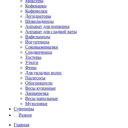
Миксеры
Кофеварки
Кофемолки
Дегидраторы
Шоколадницы
Аппарат для попкорна
Аппарат для сладкой ваты
Вафельницы
Йогуртница
Соковыжималки
Сендвичница
Тостеры
Утюги
Фены
Для укладки волос
Пылесосы
Обогреватели
Весы кухонные
Лапшерезка
Весы напольные
Мухоловки
Сувениры
Разное
Главная