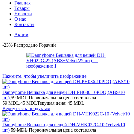
Главная
Товары
Новости
О нас
Контакты
Акции
-23%
Распродано
Горячий
Нажмите, чтобы увеличить изображение
Dannyhome Вешалка для вещей DH-PH036-10PDQ (ABS/10
шт)
59
MDL
Первоначальная цена составляла
59 MDL.
45
MDL
Текущая цена: 45 MDL.
Вернуться к продуктам
Dannyhome Вешалка для вещей DH-VHK022C-10 (Velvet/10
шт)
59
MDL
Первоначальная цена составляла