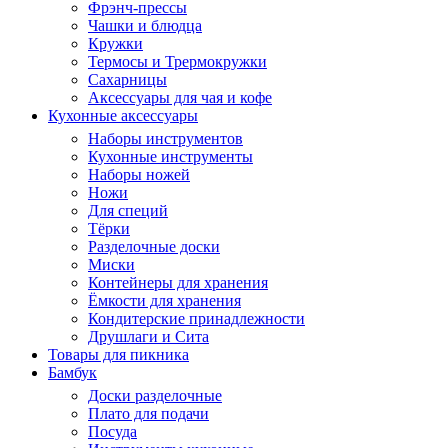
Фрэнч-прессы
Чашки и блюдца
Кружки
Термосы и Трермокружки
Сахарницы
Аксессуары для чая и кофе
Кухонные аксессуары
Наборы инструментов
Кухонные инструменты
Наборы ножей
Ножи
Для специй
Тёрки
Разделочные доски
Миски
Контейнеры для хранения
Ёмкости для хранения
Кондитерские принадлежности
Друшлаги и Сита
Товары для пикника
Бамбук
Доски разделочные
Плато для подачи
Посуда