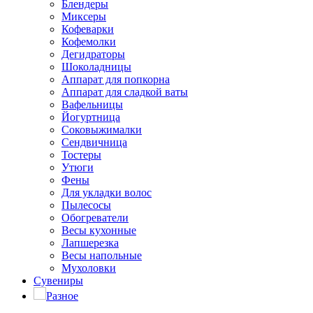
Блендеры
Миксеры
Кофеварки
Кофемолки
Дегидраторы
Шоколадницы
Аппарат для попкорна
Аппарат для сладкой ваты
Вафельницы
Йогуртница
Соковыжималки
Сендвичница
Тостеры
Утюги
Фены
Для укладки волос
Пылесосы
Обогреватели
Весы кухонные
Лапшерезка
Весы напольные
Мухоловки
Сувениры
Разное