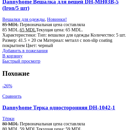
Dannyhome Вешалка для вещей DH-MH03B-5
(Iron/5 шт)
Вешалки для одежды
,
Новинки!
85
MDL
Первоначальная цена составляла
85 MDL.
65
MDL
Текущая цена: 65 MDL.
Характеристики: Тип: вешалки для одежды Количество: 5 шт.
Размер: 41.5 × 20 см Материал: металл с non-slip coating
покрытием Цвет: черный
Добавить в пожелания
В корзину
Быстрый просмотр
Похожие
-26%
Сравнить
Dannyhome Терка односторонняя DH-1042-1
Тёрки
80
MDL
Первоначальная цена составляла
80 MDL.
59
MDL
Текущая цена: 59 MDL.