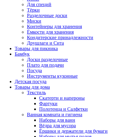
Для специй
Тёрки
Разделочные доски
Миски
Контейнеры для хранения
Ёмкости для хранения
Кондитерские принадлежности
Друшлаги и Сита
Товары для пикника
Бамбук
Доски разделочные
Плато для подачи
Посуда
Инструменты кухонные
Детская посуда
Товары для дома
Текстиль
Скатерти и напероны
Фартуки
Полотенца и Салфетки
Ванная комната и гигиена
Наборы для ванн
Вёдра для мусора
Ёршики и держатели для бумаги
Наборы для мытья полов