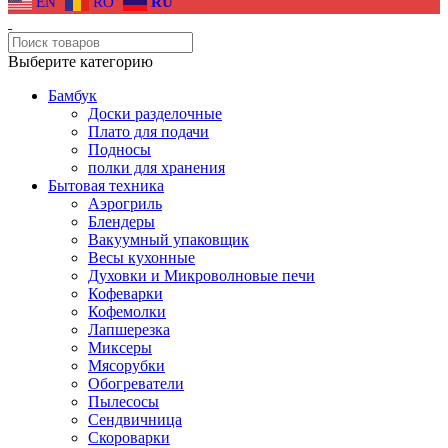
EN
RO
RU
Выберите категорию
Бамбук
Доски разделочные
Плато для подачи
Подносы
полки для хранения
Бытовая техника
Аэрогриль
Блендеры
Вакуумный упаковщик
Весы кухонные
Духовки и Микроволновые печи
Кофеварки
Кофемолки
Лапшерезка
Миксеры
Мясорубки
Обогреватели
Пылесосы
Сендвичница
Скороварки