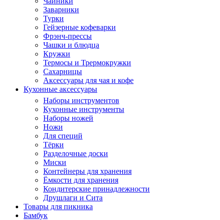
Чайники
Заварники
Турки
Гейзерные кофеварки
Фрэнч-прессы
Чашки и блюдца
Кружки
Термосы и Трермокружки
Сахарницы
Аксессуары для чая и кофе
Кухонные аксессуары
Наборы инструментов
Кухонные инструменты
Наборы ножей
Ножи
Для специй
Тёрки
Разделочные доски
Миски
Контейнеры для хранения
Ёмкости для хранения
Кондитерские принадлежности
Друшлаги и Сита
Товары для пикника
Бамбук