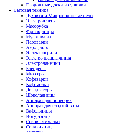
Гладильные доски и сушилки
Бытовая техника
Духовки и Микроволновые печи
Электроплиты
Мясорубка
Фритюрницы
Мультиварки
Пароварки
Аэрогриль
Эллектрогрили
Электро шашлычница
Электрочайники
Блендеры
Миксеры
Кофеварки
Кофемолки
Дегидраторы
Шоколадницы
Аппарат для попкорна
Аппарат для сладкой ваты
Вафельницы
Йогуртница
Соковыжималки
Сендвичница