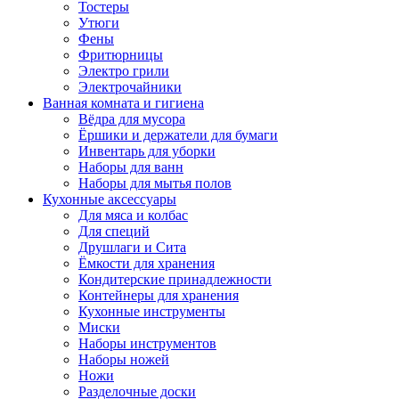
Тостеры
Утюги
Фены
Фритюрницы
Электро грили
Электрочайники
Ванная комната и гигиена
Вёдра для мусора
Ёршики и держатели для бумаги
Инвентарь для уборки
Наборы для ванн
Наборы для мытья полов
Кухонные аксессуары
Для мяса и колбас
Для специй
Друшлаги и Сита
Ёмкости для хранения
Кондитерские принадлежности
Контейнеры для хранения
Кухонные инструменты
Миски
Наборы инструментов
Наборы ножей
Ножи
Разделочные доски