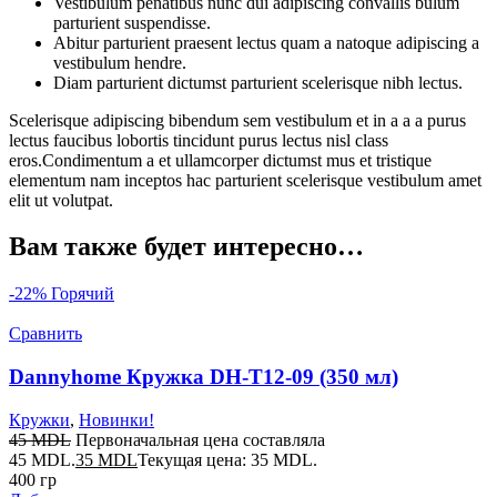
Vestibulum penatibus nunc dui adipiscing convallis bulum
parturient suspendisse.
Abitur parturient praesent lectus quam a natoque adipiscing a
vestibulum hendre.
Diam parturient dictumst parturient scelerisque nibh lectus.
Scelerisque adipiscing bibendum sem vestibulum et in a a a purus
lectus faucibus lobortis tincidunt purus lectus nisl class
eros.Condimentum a et ullamcorper dictumst mus et tristique
elementum nam inceptos hac parturient scelerisque vestibulum amet
elit ut volutpat.
Вам также будет интересно…
-22%
Горячий
Сравнить
Dannyhome Кружка DH-T12-09 (350 мл)
Кружки
,
Новинки!
45
MDL
Первоначальная цена составляла
45 MDL.
35
MDL
Текущая цена: 35 MDL.
400 гр