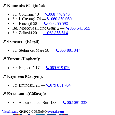
📍 Кишинёв (Chișinău):
Str. Columna 40 —
📞068 740 940
Str. I. Creangă 74 —
📞060 850 050
Str. Hîncești 58 —
📞069 255 590
Bd. Moscova (Haine Gata) 2 —
📞068 541 555
Str. Zelinski 20 —
📞068 855 514
📍 Фэлешть (Fălești):
Str. Ștefan cel Mare 58 —
📞060 881 347
📍 Унгень (Ungheni):
Str. Națională 17 —
📞069 519 079
📍 Кэушень (Căușeni):
Str. Eminescu 21 —
📞079 851 764
📍 Кэларашь (Călărași):
Str. Alexandru cel Bun 188 —
📞062 081 333
Visselle.md
2026 СОЗДАНО
evegal.com