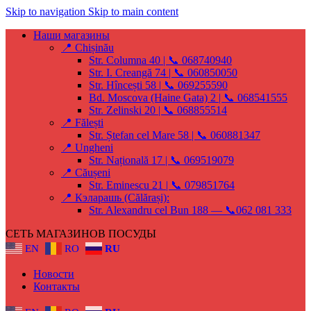
Skip to navigation
Skip to main content
Наши магазины
📍 Chișinău
Str. Columna 40 | 📞 068740940
Str. I. Creangă 74 | 📞 060850050
Str. Hîncești 58 | 📞 069255590
Bd. Moscova (Haine Gata) 2 | 📞 068541555
Str. Zelinski 20 | 📞 068855514
📍 Fălești
Str. Ștefan cel Mare 58 | 📞 060881347
📍 Ungheni
Str. Națională 17 | 📞 069519079
📍 Căușeni
Str. Eminescu 21 | 📞 079851764
📍 Кэларашь (Călărași):
Str. Alexandru cel Bun 188 — 📞062 081 333
СЕТЬ МАГАЗИНОВ ПОСУДЫ
EN
RO
RU
Новости
Контакты