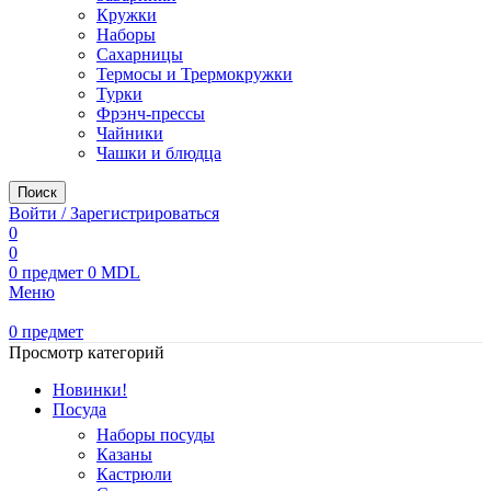
Кружки
Наборы
Сахарницы
Термосы и Трермокружки
Турки
Фрэнч-прессы
Чайники
Чашки и блюдца
Поиск
Войти / Зарегистрироваться
0
0
0
предмет
0
MDL
Меню
0
предмет
Просмотр категорий
Новинки!
Посуда
Наборы посуды
Казаны
Кастрюли