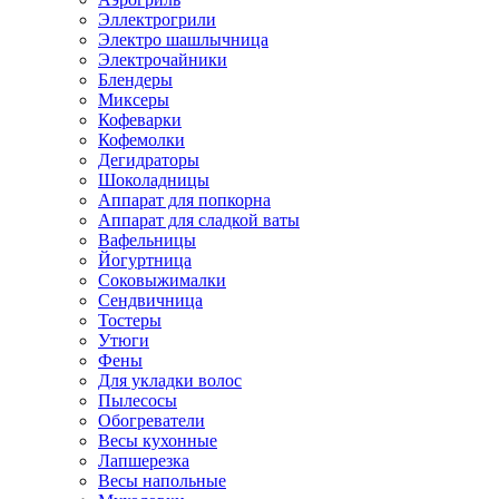
Эллектрогрили
Электро шашлычница
Электрочайники
Блендеры
Миксеры
Кофеварки
Кофемолки
Дегидраторы
Шоколадницы
Аппарат для попкорна
Аппарат для сладкой ваты
Вафельницы
Йогуртница
Соковыжималки
Сендвичница
Тостеры
Утюги
Фены
Для укладки волос
Пылесосы
Обогреватели
Весы кухонные
Лапшерезка
Весы напольные