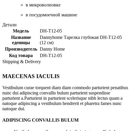
в микроволновке
в посудомоечной машине
Детали
Модель
DH-T12-05
Название
Dannyhome Тарелка глубокая DH-T12-05
еденицы
(12 см)
Производитель
Danny Home
Код товара
DH-T12-05
Shipping & Delivery
MAECENAS IACULIS
Vestibulum curae torquent diam diam commodo parturient penatibus
nunc dui adipiscing convallis bulum parturient suspendisse
parturient a.Parturient in parturient scelerisque nibh lectus quam a
natoque adipiscing a vestibulum hendrerit et pharetra fames nunc
natoque dui.
ADIPISCING CONVALLIS BULUM