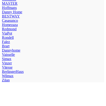
MASTER
Hoffmans
Danny Home
BESTWAY
Casasunco
Homezaza
Redmond
ViaPot
Rondell
Falez
Brart
Dannyhome
Vaisselle
Simax
Vinzer
Vitesse
BerlingerHaus
Wilmax
Zilan