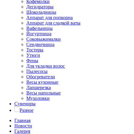
Кофемолки
Дегидраторы
Шоколадницы
Аппарат для попкорна
Аппарат для сладкой ваты
Вафельницы
Йогуртница
Соковыжималки
Сендвичница
Тостеры
Утюги
Фены
Для укладки волос
Пылесосы
Обогреватели
Весы кухонные
Лапшерезка
Весы напольные
Мухоловки
Сувениры
Разное
Главная
Новости
Галерея