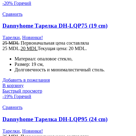
-20%
Горячий
Сравнить
Dannyhome Тарелка DH-LQP75 (19 cm)
Тарелки
,
Новинки!
25
MDL
Первоначальная цена составляла
25 MDL.
20
MDL
Текущая цена: 20 MDL.
Материал: опаловое стекло,
Размер: 19 см,
Долговечность и минималистичный стиль.
Добавить в пожелания
В корзину
Быстрый просмотр
-19%
Горячий
Сравнить
Dannyhome Тарелка DH-LQP95 (24 cm)
Тарелки
,
Новинки!