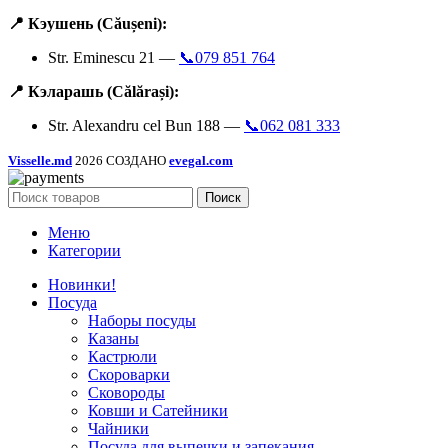
📍 Кэушень (Căușeni):
Str. Eminescu 21 —
📞079 851 764
📍 Кэларашь (Călărași):
Str. Alexandru cel Bun 188 —
📞062 081 333
Visselle.md
2026 СОЗДАНО
evegal.com
Поиск
Меню
Категории
Новинки!
Посуда
Наборы посуды
Казаны
Кастрюли
Скороварки
Сковороды
Ковши и Сатейники
Чайники
Посуда для выпечки и запекания