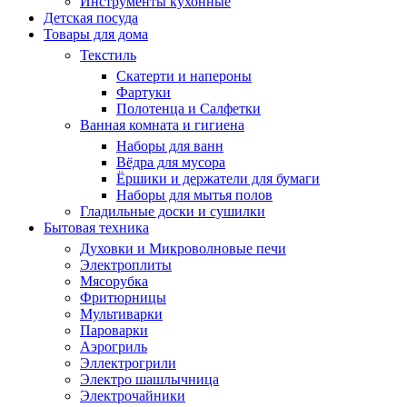
Инструменты кухонные
Детская посуда
Товары для дома
Текстиль
Скатерти и напероны
Фартуки
Полотенца и Салфетки
Ванная комната и гигиена
Наборы для ванн
Вёдра для мусора
Ёршики и держатели для бумаги
Наборы для мытья полов
Гладильные доски и сушилки
Бытовая техника
Духовки и Микроволновые печи
Электроплиты
Мясорубка
Фритюрницы
Мультиварки
Пароварки
Аэрогриль
Эллектрогрили
Электро шашлычница
Электрочайники