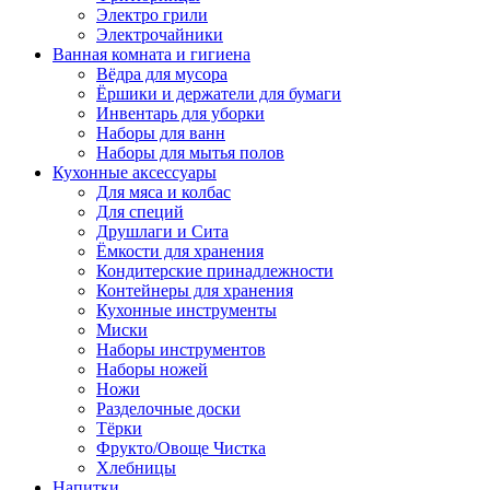
Электро грили
Электрочайники
Ванная комната и гигиена
Вёдра для мусора
Ёршики и держатели для бумаги
Инвентарь для уборки
Наборы для ванн
Наборы для мытья полов
Кухонные аксессуары
Для мяса и колбас
Для специй
Друшлаги и Сита
Ёмкости для хранения
Кондитерские принадлежности
Контейнеры для хранения
Кухонные инструменты
Миски
Наборы инструментов
Наборы ножей
Ножи
Разделочные доски
Тёрки
Фрукто/Овоще Чистка
Хлебницы
Напитки