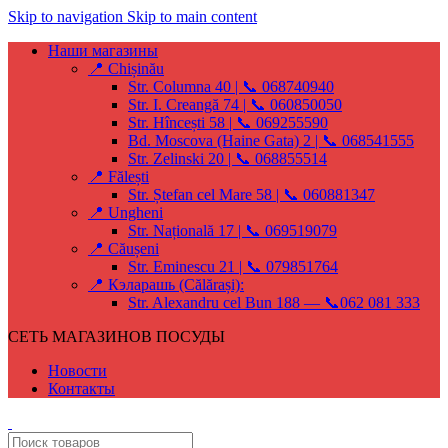
Skip to navigation
Skip to main content
Наши магазины
📍 Chișinău
Str. Columna 40 | 📞 068740940
Str. I. Creangă 74 | 📞 060850050
Str. Hîncești 58 | 📞 069255590
Bd. Moscova (Haine Gata) 2 | 📞 068541555
Str. Zelinski 20 | 📞 068855514
📍 Fălești
Str. Ștefan cel Mare 58 | 📞 060881347
📍 Ungheni
Str. Națională 17 | 📞 069519079
📍 Căușeni
Str. Eminescu 21 | 📞 079851764
📍 Кэларашь (Călărași):
Str. Alexandru cel Bun 188 — 📞062 081 333
СЕТЬ МАГАЗИНОВ ПОСУДЫ
Новости
Контакты