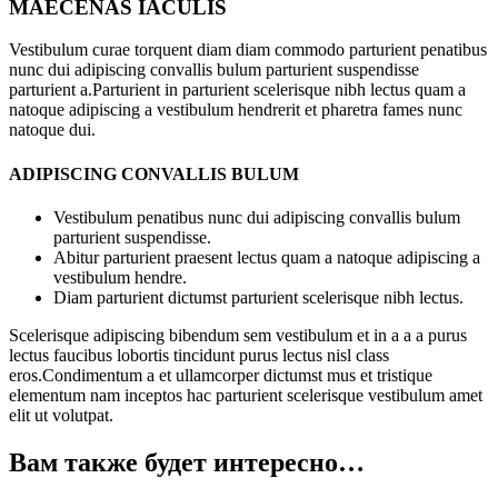
MAECENAS IACULIS
Vestibulum curae torquent diam diam commodo parturient penatibus
nunc dui adipiscing convallis bulum parturient suspendisse
parturient a.Parturient in parturient scelerisque nibh lectus quam a
natoque adipiscing a vestibulum hendrerit et pharetra fames nunc
natoque dui.
ADIPISCING CONVALLIS BULUM
Vestibulum penatibus nunc dui adipiscing convallis bulum
parturient suspendisse.
Abitur parturient praesent lectus quam a natoque adipiscing a
vestibulum hendre.
Diam parturient dictumst parturient scelerisque nibh lectus.
Scelerisque adipiscing bibendum sem vestibulum et in a a a purus
lectus faucibus lobortis tincidunt purus lectus nisl class
eros.Condimentum a et ullamcorper dictumst mus et tristique
elementum nam inceptos hac parturient scelerisque vestibulum amet
elit ut volutpat.
Вам также будет интересно…