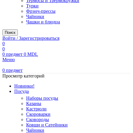
Термосы и Трермокружки
Турки
Фрэнч-прессы
Чайники
Чашки и блюдца
Поиск
Войти / Зарегистрироваться
0
0
0
предмет
0
MDL
Меню
0
предмет
Просмотр категорий
Новинки!
Посуда
Наборы посуды
Казаны
Кастрюли
Скороварки
Сковороды
Ковши и Сатейники
Чайники