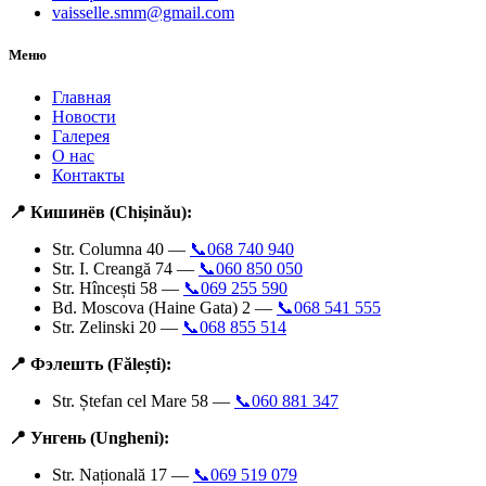
vaisselle.smm@gmail.com
Меню
Главная
Новости
Галерея
О нас
Контакты
📍 Кишинёв (Chișinău):
Str. Columna 40 —
📞068 740 940
Str. I. Creangă 74 —
📞060 850 050
Str. Hîncești 58 —
📞069 255 590
Bd. Moscova (Haine Gata) 2 —
📞068 541 555
Str. Zelinski 20 —
📞068 855 514
📍 Фэлешть (Fălești):
Str. Ștefan cel Mare 58 —
📞060 881 347
📍 Унгень (Ungheni):
Str. Națională 17 —
📞069 519 079