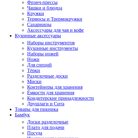
Фрэнч-прессы
Чашки и блюдца
Кружки
Термосы и Трермокружки
Сахарницы
Аксессуары для чая и кофе
Кухонные аксессуары
Наборы инструментов
Кухонные инструменты
Наборы ножей
Ножи
Для специй
Тёрки
Разделочные доски
Миски
Контейнеры для хранения
Ёмкости для хранения
Кондитерские принадлежности
Друшлаги и Сита
Товары для пикника
Бамбук
Доски разделочные
Плато для подачи
Посуда