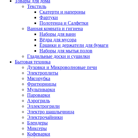
Товары для дома
Текстиль
Скатерти и напероны
Фартуки
Полотенца и Салфетки
Ванная комната и гигиена
Наборы для ванн
Вёдра для мусора
Ёршики и держатели для бумаги
Наборы для мытья полов
Гладильные доски и сушилки
Бытовая техника
Духовки и Микроволновые печи
Электроплиты
Мясорубка
Фритюрницы
Мультиварки
Пароварки
Аэрогриль
Эллектрогрили
Электро шашлычница
Электрочайники
Блендеры
Миксеры
Кофеварки