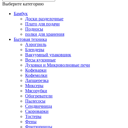
Выберите категорию
Бамбук
Доски разделочные
Плато для подачи
Подносы
полки для хранения
Бытовая техника
Аэрогриль
Блендеры
Вакуумный упаковщик
Весы кухонные
Духовки и Микроволновые печи
Кофеварки
Кофемолки
Лапшерезка
Миксеры
Мясорубки
Обогреватели
Пылесосы
Сендвичница
Скороварки
Тостеры
Фены
Фритюрницы