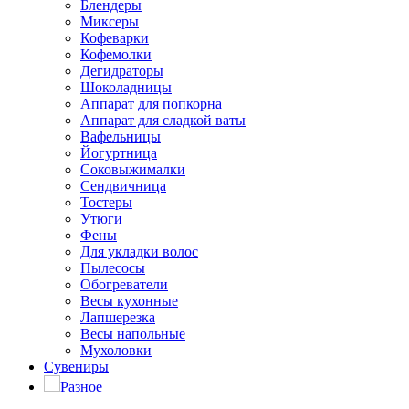
Блендеры
Миксеры
Кофеварки
Кофемолки
Дегидраторы
Шоколадницы
Аппарат для попкорна
Аппарат для сладкой ваты
Вафельницы
Йогуртница
Соковыжималки
Сендвичница
Тостеры
Утюги
Фены
Для укладки волос
Пылесосы
Обогреватели
Весы кухонные
Лапшерезка
Весы напольные
Мухоловки
Сувениры
Разное