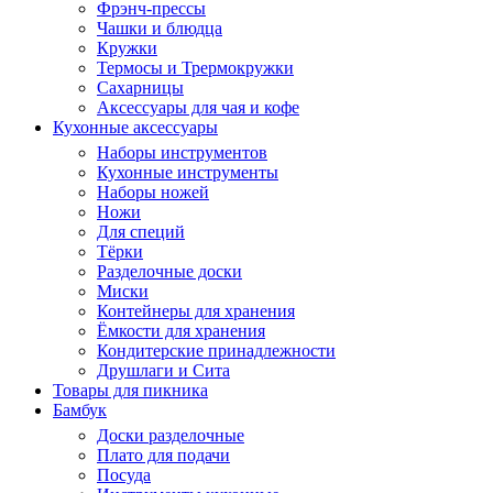
Фрэнч-прессы
Чашки и блюдца
Кружки
Термосы и Трермокружки
Сахарницы
Аксессуары для чая и кофе
Кухонные аксессуары
Наборы инструментов
Кухонные инструменты
Наборы ножей
Ножи
Для специй
Тёрки
Разделочные доски
Миски
Контейнеры для хранения
Ёмкости для хранения
Кондитерские принадлежности
Друшлаги и Сита
Товары для пикника
Бамбук
Доски разделочные
Плато для подачи
Посуда