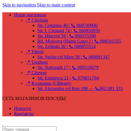
Skip to navigation
Skip to main content
Наши магазины
📍 Chișinău
Str. Columna 40 | 📞 068740940
Str. I. Creangă 74 | 📞 060850050
Str. Hîncești 58 | 📞 069255590
Bd. Moscova (Haine Gata) 2 | 📞 068541555
Str. Zelinski 20 | 📞 068855514
📍 Fălești
Str. Ștefan cel Mare 58 | 📞 060881347
📍 Ungheni
Str. Națională 17 | 📞 069519079
📍 Căușeni
Str. Eminescu 21 | 📞 079851764
📍 Кэларашь (Călărași):
Str. Alexandru cel Bun 188 — 📞062 081 333
СЕТЬ МАГАЗИНОВ ПОСУДЫ
Новости
Контакты