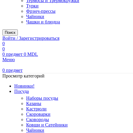
Термосы и Трермокружки
Турки
Фрэнч-прессы
Чайники
Чашки и блюдца
Поиск
Войти / Зарегистрироваться
0
0
0
предмет
0
MDL
Меню
0
предмет
Просмотр категорий
Новинки!
Посуда
Наборы посуды
Казаны
Кастрюли
Скороварки
Сковороды
Ковши и Сатейники
Чайники