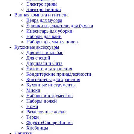
Электро грили
Электрочайники
Ванная комната и гигиена
Вёдра для мусора
Ёршики и держатели для бумаги
Инвентарь для уборки
Наборы для ванн
Наборы для мытья полов
Кухонные аксессуары
Для мяса и колбас
Для специй
Друшлаги и Сита
Ёмкости для хранения
Кондитерские принадлежности
Контейнеры для хранения
Кухонные инструменты
Миски
Наборы инструментов
Наборы ножей
Ножи
Разделочные доски
Тёрки
Фрукто/Овоще Чистка
Хлебницы
Напитки