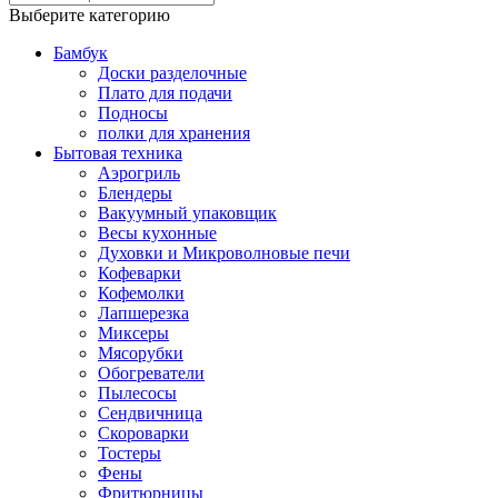
Выберите категорию
Бамбук
Доски разделочные
Плато для подачи
Подносы
полки для хранения
Бытовая техника
Аэрогриль
Блендеры
Вакуумный упаковщик
Весы кухонные
Духовки и Микроволновые печи
Кофеварки
Кофемолки
Лапшерезка
Миксеры
Мясорубки
Обогреватели
Пылесосы
Сендвичница
Скороварки
Тостеры
Фены
Фритюрницы