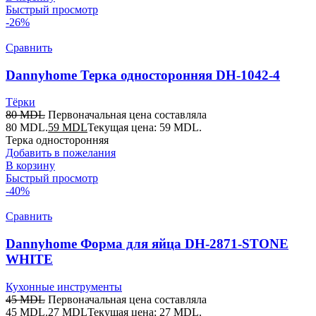
Быстрый просмотр
-26%
Сравнить
Dannyhome Терка односторонняя DH-1042-4
Тёрки
80
MDL
Первоначальная цена составляла
80 MDL.
59
MDL
Текущая цена: 59 MDL.
Терка односторонняя
Добавить в пожелания
В корзину
Быстрый просмотр
-40%
Сравнить
Dannyhome Форма для яйца DH-2871-STONE
WHITE
Кухонные инструменты
45
MDL
Первоначальная цена составляла
45 MDL.
27
MDL
Текущая цена: 27 MDL.