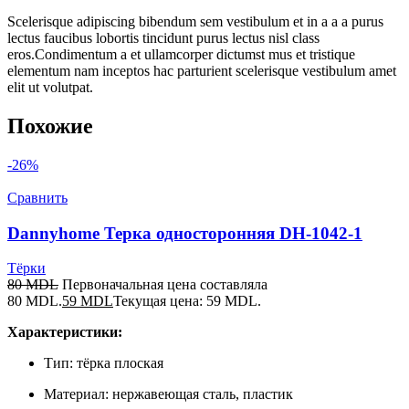
Scelerisque adipiscing bibendum sem vestibulum et in a a a purus
lectus faucibus lobortis tincidunt purus lectus nisl class
eros.Condimentum a et ullamcorper dictumst mus et tristique
elementum nam inceptos hac parturient scelerisque vestibulum amet
elit ut volutpat.
Похожие
-26%
Сравнить
Dannyhome Терка односторонняя DH-1042-1
Тёрки
80
MDL
Первоначальная цена составляла
80 MDL.
59
MDL
Текущая цена: 59 MDL.
Характеристики:
Тип: тёрка плоская
Материал: нержавеющая сталь, пластик