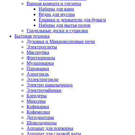
Ванная комната и гигиена
Наборы для ванн
Вёдра для мусора
Ёршики и держатели для бумаги
Наборы для мытья полов
Гладильные доски и сушилки
Бытовая техника
Духовки и Микроволновые печи
Электроплиты
Мясорубка
Фритюрницы
Мультиварки
Пароварки
Аэрогриль
Эллектрогрили
Электро шашлычница
Электрочайники
Блендеры
Миксеры
Кофеварки
Кофемолки
Дегидраторы
Шоколадницы
Аппарат для попкорна
Аппарат для сладкой ваты