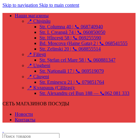
Skip to navigation
Skip to main content
Наши магазины
📍 Chișinău
Str. Columna 40 | 📞 068740940
Str. I. Creangă 74 | 📞 060850050
Str. Hîncești 58 | 📞 069255590
Bd. Moscova (Haine Gata) 2 | 📞 068541555
Str. Zelinski 20 | 📞 068855514
📍 Fălești
Str. Ștefan cel Mare 58 | 📞 060881347
📍 Ungheni
Str. Națională 17 | 📞 069519079
📍 Căușeni
Str. Eminescu 21 | 📞 079851764
📍 Кэларашь (Călărași):
Str. Alexandru cel Bun 188 — 📞062 081 333
СЕТЬ МАГАЗИНОВ ПОСУДЫ
Новости
Контакты