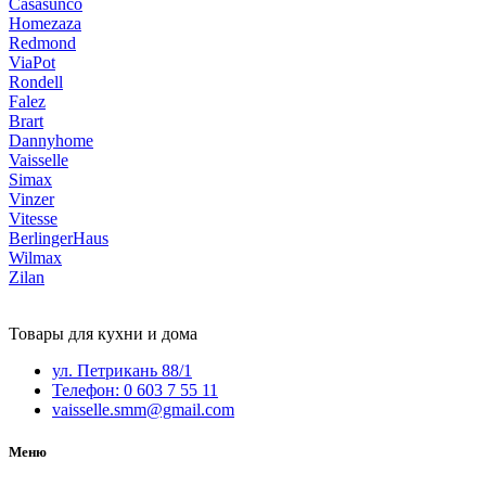
Casasunco
Homezaza
Redmond
ViaPot
Rondell
Falez
Brart
Dannyhome
Vaisselle
Simax
Vinzer
Vitesse
BerlingerHaus
Wilmax
Zilan
Товары для кухни и дома
ул. Петрикань 88/1
Телефон: 0 603 7 55 11
vaisselle.smm@gmail.com
Меню