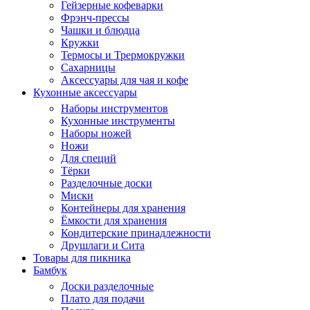
Гейзерные кофеварки
Фрэнч-прессы
Чашки и блюдца
Кружки
Термосы и Трермокружки
Сахарницы
Аксессуары для чая и кофе
Кухонные аксессуары
Наборы инструментов
Кухонные инструменты
Наборы ножей
Ножи
Для специй
Тёрки
Разделочные доски
Миски
Контейнеры для хранения
Ёмкости для хранения
Кондитерские принадлежности
Друшлаги и Сита
Товары для пикника
Бамбук
Доски разделочные
Плато для подачи