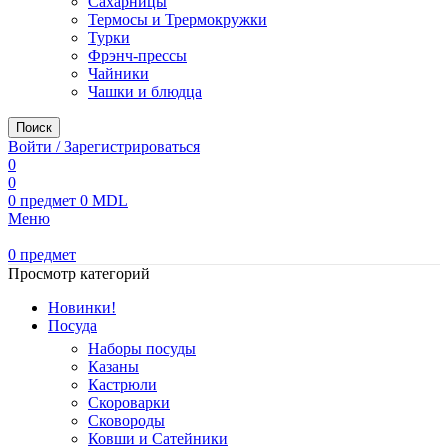
Сахарницы
Термосы и Трермокружки
Турки
Фрэнч-прессы
Чайники
Чашки и блюдца
Поиск
Войти / Зарегистрироваться
0
0
0
предмет
0
MDL
Меню
0
предмет
Просмотр категорий
Новинки!
Посуда
Наборы посуды
Казаны
Кастрюли
Скороварки
Сковороды
Ковши и Сатейники