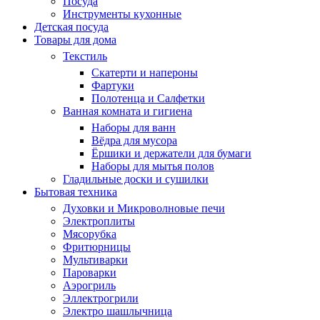
Посуда
Инструменты кухонные
Детская посуда
Товары для дома
Текстиль
Скатерти и напероны
Фартуки
Полотенца и Салфетки
Ванная комната и гигиена
Наборы для ванн
Вёдра для мусора
Ёршики и держатели для бумаги
Наборы для мытья полов
Гладильные доски и сушилки
Бытовая техника
Духовки и Микроволновые печи
Электроплиты
Мясорубка
Фритюрницы
Мультиварки
Пароварки
Аэрогриль
Эллектрогрили
Электро шашлычница