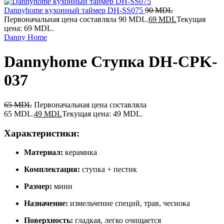
Dannyhome кухонный таймер DH-SS075
90
MDL
Первоначальная цена составляла 90 MDL.
69
MDL
Текущая
цена: 69 MDL.
Danny Home
Dannyhome Ступка DH-CPK-
037
65
MDL
Первоначальная цена составляла
65 MDL.
49
MDL
Текущая цена: 49 MDL.
Характеристики:
Материал:
керамика
Комплектация:
ступка + пестик
Размер:
мини
Назначение:
измельчение специй, трав, чеснока
Поверхность:
гладкая, легко очищается