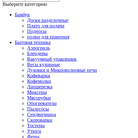
Выберите категорию
Бамбук
Доски разделочные
Плато для подачи
Подносы
полки для хранения
Бытовая техника
Аэрогриль
Блендеры
Вакуумный упаковщик
Весы кухонные
Духовки и Микроволновые печи
Кофеварки
Кофемолки
Лапшерезка
Миксеры
Мясорубки
Обогреватели
Пылесосы
Сендвичница
Скороварки
Тостеры
Утюги
Фены