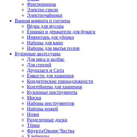
Фритюрницы
Электро грили
Электрочайники
Ванная комната и гигиена
Вёдра для мусора
Ёршики и держатели для бумаги
Инвентарь для уборки
Наборы для ванн
Наборы для мытья полов
Кухонные аксессуары
Для мяса и колбас
Для специй
Друшлаги и Сита
Ёмкости для хранения
Кондитерские принадлежности
Контейнеры для хранения
Кухонные инструменты
Миски
Наборы инструментов
Наборы ножей
Ножи
Разделочные доски
Тёрки
Фрукто/Овоще Чистка
Хлебницы