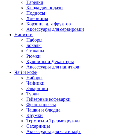
Тарелки
Блюда для подачи
Подносы
Хлебницы
Корзины для фруктов
Аксессуары для сервировки
Напитки
Наборы
Бокалы
Стаканы
Рюмки
Кувшины и Декантеры
Аксессуары для напитков
Чай и кофе
Наборы
Чайники
Заварники
Турки
Гейзерные кофеварки
Фрэнч-прессы
Чашки и блюдца
Кружки
Термосы и Трермокружки
Сахарницы
Аксессуары для чая и кофе