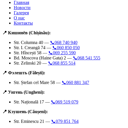
Главная
Новости
Галерея
О нас
Контакты
📍 Кишинёв (Chișinău):
Str. Columna 40 —
📞068 740 940
Str. I. Creangă 74 —
📞060 850 050
Str. Hîncești 58 —
📞069 255 590
Bd. Moscova (Haine Gata) 2 —
📞068 541 555
Str. Zelinski 20 —
📞068 855 514
📍 Фэлешть (Fălești):
Str. Ștefan cel Mare 58 —
📞060 881 347
📍 Унгень (Ungheni):
Str. Națională 17 —
📞069 519 079
📍 Кэушень (Căușeni):
Str. Eminescu 21 —
📞079 851 764