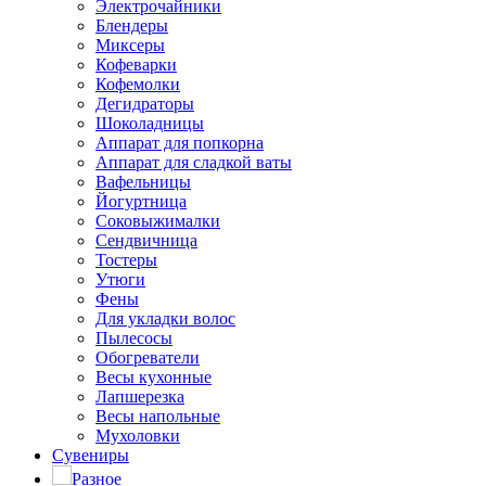
Электрочайники
Блендеры
Миксеры
Кофеварки
Кофемолки
Дегидраторы
Шоколадницы
Аппарат для попкорна
Аппарат для сладкой ваты
Вафельницы
Йогуртница
Соковыжималки
Сендвичница
Тостеры
Утюги
Фены
Для укладки волос
Пылесосы
Обогреватели
Весы кухонные
Лапшерезка
Весы напольные
Мухоловки
Сувениры
Разное