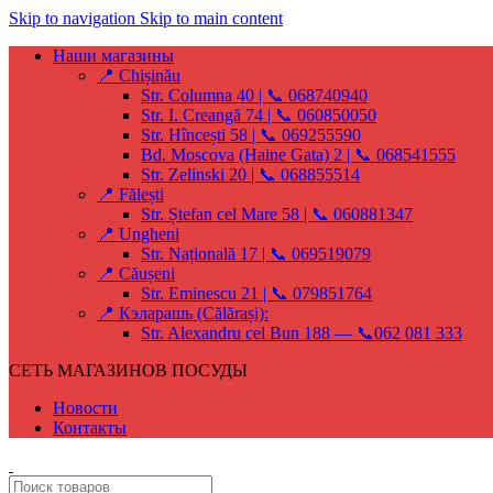
Skip to navigation
Skip to main content
Наши магазины
📍 Chișinău
Str. Columna 40 | 📞 068740940
Str. I. Creangă 74 | 📞 060850050
Str. Hîncești 58 | 📞 069255590
Bd. Moscova (Haine Gata) 2 | 📞 068541555
Str. Zelinski 20 | 📞 068855514
📍 Fălești
Str. Ștefan cel Mare 58 | 📞 060881347
📍 Ungheni
Str. Națională 17 | 📞 069519079
📍 Căușeni
Str. Eminescu 21 | 📞 079851764
📍 Кэларашь (Călărași):
Str. Alexandru cel Bun 188 — 📞062 081 333
СЕТЬ МАГАЗИНОВ ПОСУДЫ
Новости
Контакты