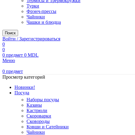
Термосы и Трермокружки
Турки
Фрэнч-прессы
Чайники
Чашки и блюдца
Поиск
Войти / Зарегистрироваться
0
0
0
предмет
0
MDL
Меню
0
предмет
Просмотр категорий
Новинки!
Посуда
Наборы посуды
Казаны
Кастрюли
Скороварки
Сковороды
Ковши и Сатейники
Чайники