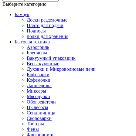
Выберите категорию
Бамбук
Доски разделочные
Плато для подачи
Подносы
полки для хранения
Бытовая техника
Аэрогриль
Блендеры
Вакуумный упаковщик
Весы кухонные
Духовки и Микроволновые печи
Кофеварки
Кофемолки
Лапшерезка
Миксеры
Мясорубки
Обогреватели
Пылесосы
Сендвичница
Скороварки
Тостеры
Фены
Фритюрницы