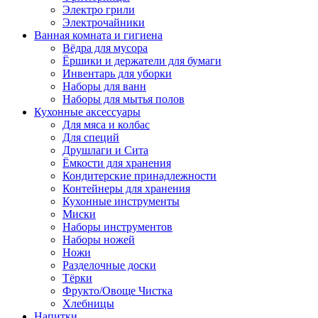
Электро грили
Электрочайники
Ванная комната и гигиена
Вёдра для мусора
Ёршики и держатели для бумаги
Инвентарь для уборки
Наборы для ванн
Наборы для мытья полов
Кухонные аксессуары
Для мяса и колбас
Для специй
Друшлаги и Сита
Ёмкости для хранения
Кондитерские принадлежности
Контейнеры для хранения
Кухонные инструменты
Миски
Наборы инструментов
Наборы ножей
Ножи
Разделочные доски
Тёрки
Фрукто/Овоще Чистка
Хлебницы
Напитки