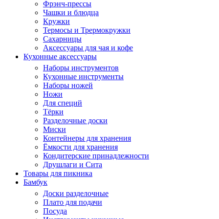
Фрэнч-прессы
Чашки и блюдца
Кружки
Термосы и Трермокружки
Сахарницы
Аксессуары для чая и кофе
Кухонные аксессуары
Наборы инструментов
Кухонные инструменты
Наборы ножей
Ножи
Для специй
Тёрки
Разделочные доски
Миски
Контейнеры для хранения
Ёмкости для хранения
Кондитерские принадлежности
Друшлаги и Сита
Товары для пикника
Бамбук
Доски разделочные
Плато для подачи
Посуда