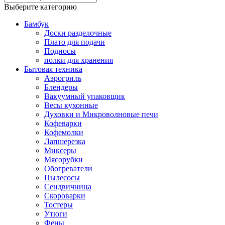
Выберите категорию
Бамбук
Доски разделочные
Плато для подачи
Подносы
полки для хранения
Бытовая техника
Аэрогриль
Блендеры
Вакуумный упаковщик
Весы кухонные
Духовки и Микроволновые печи
Кофеварки
Кофемолки
Лапшерезка
Миксеры
Мясорубки
Обогреватели
Пылесосы
Сендвичница
Скороварки
Тостеры
Утюги
Фены