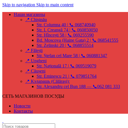
Skip to navigation
Skip to main content
Наши магазины
📍 Chișinău
Str. Columna 40 | 📞 068740940
Str. I. Creangă 74 | 📞 060850050
Str. Hîncești 58 | 📞 069255590
Bd. Moscova (Haine Gata) 2 | 📞 068541555
Str. Zelinski 20 | 📞 068855514
📍 Fălești
Str. Ștefan cel Mare 58 | 📞 060881347
📍 Ungheni
Str. Națională 17 | 📞 069519079
📍 Căușeni
Str. Eminescu 21 | 📞 079851764
📍 Кэларашь (Călărași):
Str. Alexandru cel Bun 188 — 📞062 081 333
СЕТЬ МАГАЗИНОВ ПОСУДЫ
Новости
Контакты