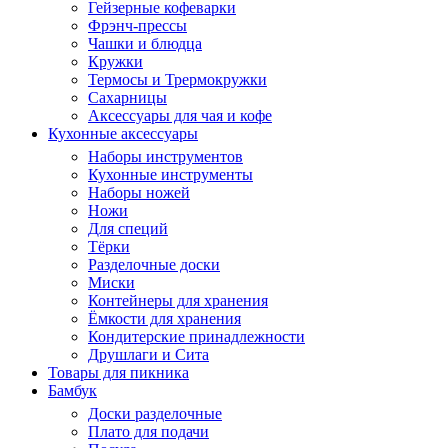
Гейзерные кофеварки
Фрэнч-прессы
Чашки и блюдца
Кружки
Термосы и Трермокружки
Сахарницы
Аксессуары для чая и кофе
Кухонные аксессуары
Наборы инструментов
Кухонные инструменты
Наборы ножей
Ножи
Для специй
Тёрки
Разделочные доски
Миски
Контейнеры для хранения
Ёмкости для хранения
Кондитерские принадлежности
Друшлаги и Сита
Товары для пикника
Бамбук
Доски разделочные
Плато для подачи