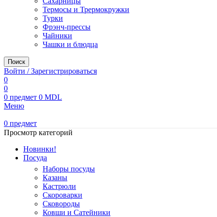
Сахарницы
Термосы и Трермокружки
Турки
Фрэнч-прессы
Чайники
Чашки и блюдца
Поиск
Войти / Зарегистрироваться
0
0
0
предмет
0
MDL
Меню
0
предмет
Просмотр категорий
Новинки!
Посуда
Наборы посуды
Казаны
Кастрюли
Скороварки
Сковороды
Ковши и Сатейники