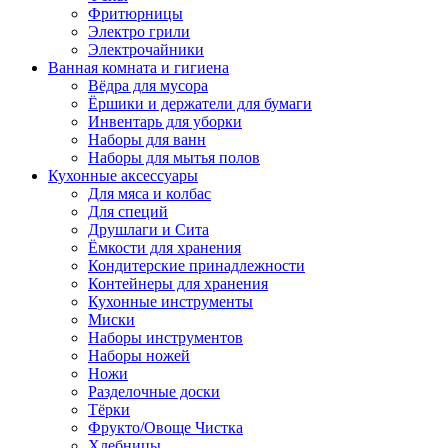
Фритюрницы
Электро грили
Электрочайники
Ванная комната и гигиена
Вёдра для мусора
Ёршики и держатели для бумаги
Инвентарь для уборки
Наборы для ванн
Наборы для мытья полов
Кухонные аксессуары
Для мяса и колбас
Для специй
Друшлаги и Сита
Ёмкости для хранения
Кондитерские принадлежности
Контейнеры для хранения
Кухонные инструменты
Миски
Наборы инструментов
Наборы ножей
Ножи
Разделочные доски
Тёрки
Фрукто/Овоще Чистка
Хлебницы