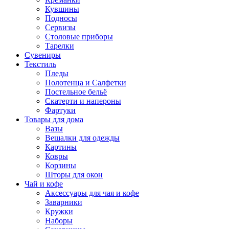
Кувшины
Подносы
Сервизы
Столовые приборы
Тарелки
Сувениры
Текстиль
Пледы
Полотенца и Салфетки
Постельное бельё
Скатерти и напероны
Фартуки
Товары для дома
Вазы
Вешалки для одежды
Картины
Ковры
Корзины
Шторы для окон
Чай и кофе
Аксессуары для чая и кофе
Заварники
Кружки
Наборы