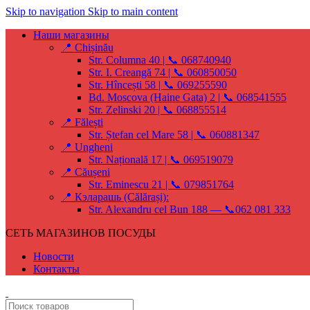
Skip to navigation
Skip to main content
Наши магазины
📍 Chișinău
Str. Columna 40 | 📞 068740940
Str. I. Creangă 74 | 📞 060850050
Str. Hîncești 58 | 📞 069255590
Bd. Moscova (Haine Gata) 2 | 📞 068541555
Str. Zelinski 20 | 📞 068855514
📍 Fălești
Str. Ștefan cel Mare 58 | 📞 060881347
📍 Ungheni
Str. Națională 17 | 📞 069519079
📍 Căușeni
Str. Eminescu 21 | 📞 079851764
📍 Кэларашь (Călărași):
Str. Alexandru cel Bun 188 — 📞062 081 333
СЕТЬ МАГАЗИНОВ ПОСУДЫ
Новости
Контакты