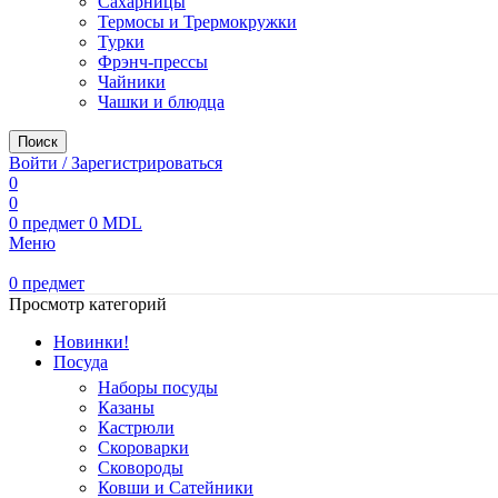
Сахарницы
Термосы и Трермокружки
Турки
Фрэнч-прессы
Чайники
Чашки и блюдца
Поиск
Войти / Зарегистрироваться
0
0
0
предмет
0
MDL
Меню
0
предмет
Просмотр категорий
Новинки!
Посуда
Наборы посуды
Казаны
Кастрюли
Скороварки
Сковороды
Ковши и Сатейники