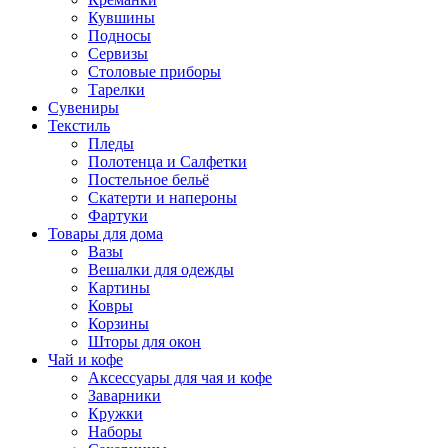
Кувшины
Подносы
Сервизы
Столовые приборы
Тарелки
Сувениры
Текстиль
Пледы
Полотенца и Салфетки
Постельное бельё
Скатерти и напероны
Фартуки
Товары для дома
Вазы
Вешалки для одежды
Картины
Ковры
Корзины
Шторы для окон
Чай и кофе
Аксессуары для чая и кофе
Заварники
Кружки
Наборы