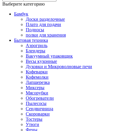
Выберите категорию
Бамбук
Доски разделочные
Плато для подачи
Подносы
полки для хранения
Бытовая техника
Аэрогриль
Блендеры
Вакуумный упаковщик
Весы кухонные
Духовки и Микроволновые печи
Кофеварки
Кофемолки
Лапшерезка
Миксеры
Мясорубки
Обогреватели
Пылесосы
Сендвичница
Скороварки
Тостеры
Утюги
Фены