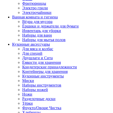
Фритюрницы
Электро грили
Электрочайники
Ванная комната и гигиена
Вёдра для мусора
Ёршики и держатели для бумаги
Инвентарь для уборки
Наборы для ванн
Наборы для мытья полов
Кухонные аксессуары
Для мяса и колбас
Для специй
Друшлаги и Сита
Ёмкости для хранения
Кондитерские принадлежности
Контейнеры для хранения
Кухонные инструменты
Миски
Наборы инструментов
Наборы ножей
Ножи
Разделочные доски
Тёрки
Фрукто/Овоще Чистка
Хлебницы