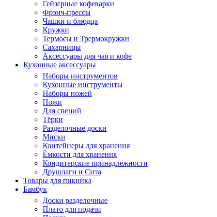
Гейзерные кофеварки
Фрэнч-прессы
Чашки и блюдца
Кружки
Термосы и Трермокружки
Сахарницы
Аксессуары для чая и кофе
Кухонные аксессуары
Наборы инструментов
Кухонные инструменты
Наборы ножей
Ножи
Для специй
Тёрки
Разделочные доски
Миски
Контейнеры для хранения
Ёмкости для хранения
Кондитерские принадлежности
Друшлаги и Сита
Товары для пикника
Бамбук
Доски разделочные
Плато для подачи